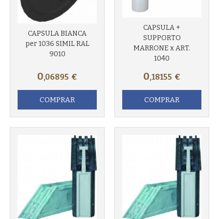
CAPSULA +
Más info
CAPSULA BIANCA
SUPPORTO
per 1036 SIMIL RAL
MARRONE x ART.
9010
1040
Más info
0
0
,06895
€
,18155
€
COMPRAR
COMPRAR