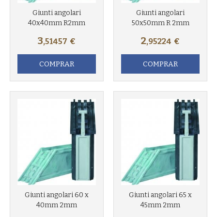
Giunti angolari
Giunti angolari
Más info
40x40mm R2mm
50x50mm R 2mm
Más info
3
2
,51457
€
,95224
€
COMPRAR
COMPRAR
Más info
Giunti angolari 60 x
Giunti angolari 65 x
40mm 2mm
45mm 2mm
Más info