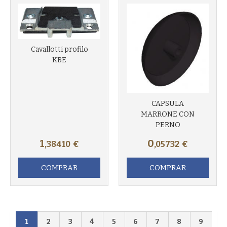
Cavallotti profilo
KBE
CAPSULA
MARRONE CON
PERNO
1
0
,38410
€
,05732
€
COMPRAR
COMPRAR
1
2
3
4
5
6
7
8
9