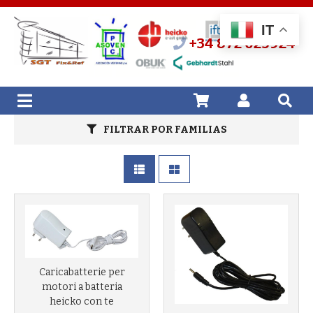
IT
+34 872 025924
FILTRAR POR FAMILIAS
Caricabatterie per
motori a batteria
heicko con te