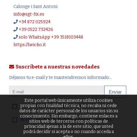
Calonge i Sant Antoni
info@sgt-fix.es
+34 872 025924
+39 0522 732426
solo WhatsApp +39 3518103448
https://heicko.it
Suscríbete a nuestras novedades
Déjanos tu e-mail y te mantendremos informado...
Enviar
Este portal web únicamente utiliza cookies
propias con finalidad técnica, no recaba ni cede
Acepto la política de privacidad
datos de carácter personal de los usuarios sin su
conocimiento. Sin embargo, contiene enlaces a
Acepto recibir comunicaciones comerciales.
sitios web de terceros con políticas de
privacidad ajenas a la de este sitio, que usted
podrá decidir si acepta o no cuando acceda a
ellos.