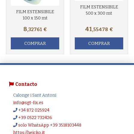
FILM ESTENSIBILE
FILM ESTENSIBILE
500 x 300 mt
100 x 150 mt
8
41
,32761
€
,55478
€
COMPRAR
COMPRAR
Contacto
Calonge i Sant Antoni
info@sgt-fix.es
+34 872 025924
+39 0522 732426
solo WhatsApp +39 3518103448
https://heicko.it