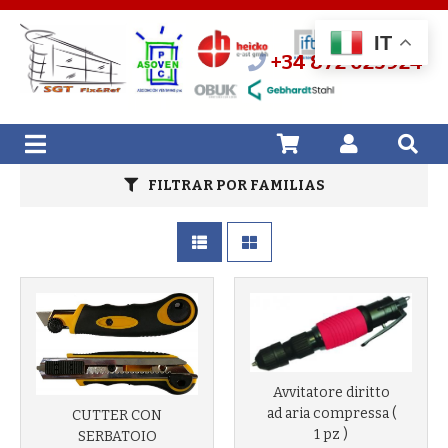
IT
+34 872 025924
FILTRAR POR FAMILIAS
Avvitatore diritto
ad aria compressa (
CUTTER CON
1 pz )
SERBATOIO