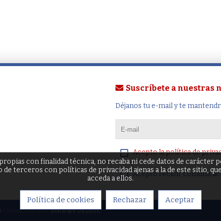
Suscríbete a nuestras
Déjanos tu e-mail y te mantend
Acepto la política de priva
ropias con finalidad técnica, no recaba ni cede datos de carácter 
de terceros con políticas de privacidad ajenas a la de este sitio, q
Acepto recibir comunicac
acceda a ellos.
Política de cookies
Rechazar
Aceptar
s
| Desarrollo web:
Software DELSOL