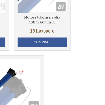
Motore tubolare, radio
10Nm, 60mm BI
191
,87090
€
COMPRAR