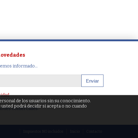
 novedades
remos informado...
Enviar
cidad
personal de los usuarios sin su conocimiento.
ue usted podrá decidir si acepta o no cuando
iones comerciales.
Impuestos NO incluidos
Inicio
Contacto