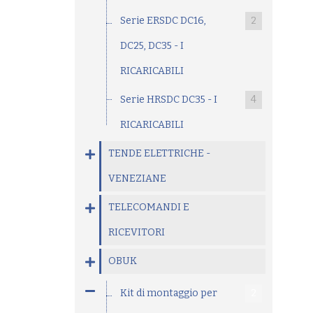
Serie ERSDC DC16,
2
DC25, DC35 - I
RICARICABILI
Serie HRSDC DC35 - I
4
RICARICABILI
TENDE ELETTRICHE -
VENEZIANE
TELECOMANDI E
RICEVITORI
OBUK
Kit di montaggio per
2