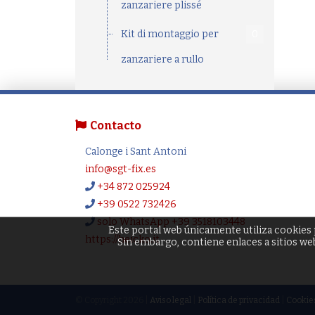
zanzariere plissé
Kit di montaggio per
0
zanzariere a rullo
Contacto
Calonge i Sant Antoni
info@sgt-fix.es
+34 872 025924
+39 0522 732426
solo WhatsApp +39 3518103448
Este portal web únicamente utiliza cookies p
https://heicko.it
Sin embargo, contiene enlaces a sitios web 
© Copyright 2026 |
Aviso legal
|
Política de privacidad
|
Cookie