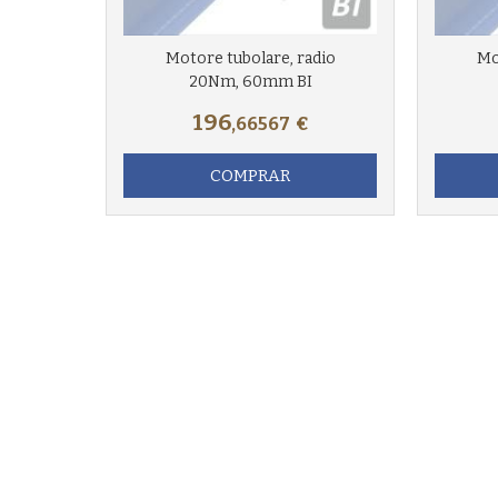
Motore tubolare, radio
Mo
20Nm, 60mm BI
196
,66567
€
COMPRAR