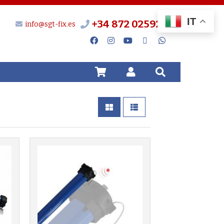
IT
+34 872 025924
info@sgt-fix.es