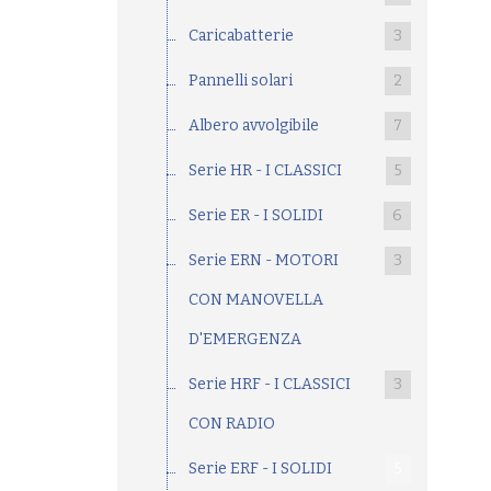
Caricabatterie
3
Pannelli solari
2
Albero avvolgibile
7
Serie HR - I CLASSICI
5
Serie ER - I SOLIDI
6
Serie ERN - MOTORI
3
CON MANOVELLA
D'EMERGENZA
Serie HRF - I CLASSICI
3
CON RADIO
Serie ERF - I SOLIDI
5