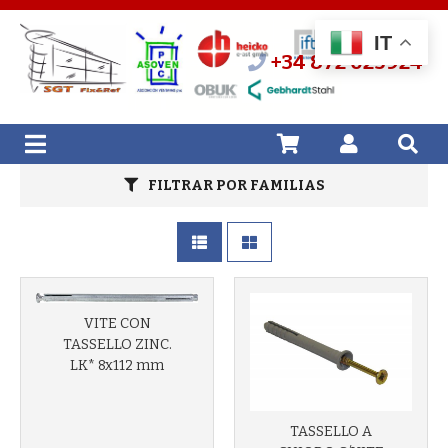
Más info
Más info
IT
+34 872 025924
FILTRAR POR FAMILIAS
VITE CON
TASSELLO ZINC.
Más info
LK* 8x112 mm
Más info
TASSELLO A