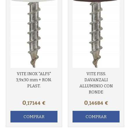
VITE INOX "ALFS"
VITE FISS.
3,9x30 mm + RON.
DAVANZALI
PLAST.
ALLUMINIO CON
RONDE
0
0
,17144
€
,14684
€
COMPRAR
COMPRAR