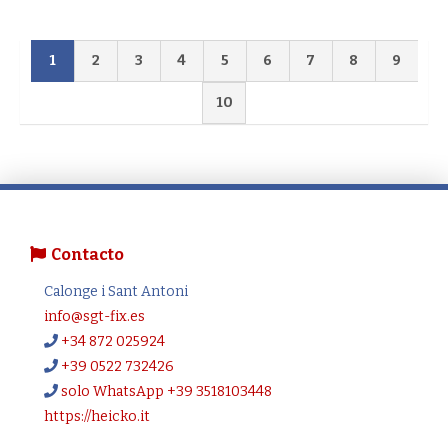
1
2
3
4
5
6
7
8
9
10
Contacto
Calonge i Sant Antoni
info@sgt-fix.es
+34 872 025924
+39 0522 732426
solo WhatsApp +39 3518103448
https://heicko.it