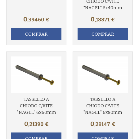
CHIODO C/VITE
"NAGEL" 6x40mm
0
0
,39460
€
,18871
€
COMPRAR
COMPRAR
TASSELLO A
TASSELLO A
CHIODO C/VITE
CHIODO C/VITE
Más info
Más info
"NAGEL" 6x60mm
"NAGEL" 6x80mm
0
0
,21390
€
,29147
€
COMPRAR
COMPRAR