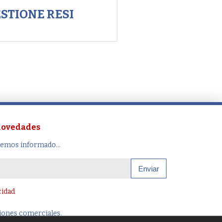
STIONE RESI
 novedades
remos informado...
Enviar
cidad
iones comerciales.