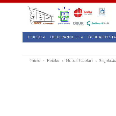
HEICKO
OBUK PANNELLI
GEBHARDT ST
inicio
heicko
motori tubolari
regolazi