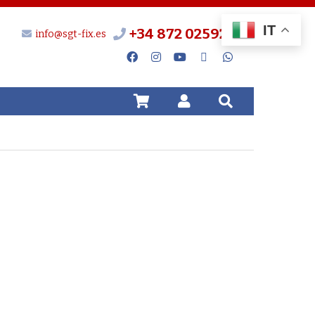
IT
+34 872 025924
info@sgt-fix.es